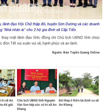
, lãnh đạo Hội Chữ thập đỏ, huyện Sơn Dương và các doanh
g "Nhà nhân ái" cho 2 hộ gia đình xã Cấp Tiến.
thay mặt lãnh đạo tỉnh, đồng chí Chủ tịch UBND tỉnh chúc
đón Tết vui xuân vui vẻ, hạnh phúc và an lành.
Nguồn: Báo Tuyên Quang Online
 tri xã An
Chủ tịch UBND tỉnh Nguyễn
Đổi thay ở thôn tái định cư xã
hu để giải
Văn Sơn tiếp xúc cử tri xã An
An Khang
Khang