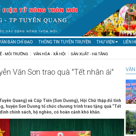
VĂN BẢN CHỈ ĐẠO
THÔNG TIN TUYÊN TRUYỀN
THƯ VIỆN
LIÊN H
Ế - MÔI TRƯỜNG
VĂN HÓA - XÃ HỘI
SẢN XUẤT - HẠ TẦNG
VĂN 
ễn Văn Sơn trao quà "Tết nhân ái"
p Tuyên Quang) và Cấp Tiến (Sơn Dương), Hội Chữ thập đỏ tỉnh
g, huyện Sơn Dương tổ chức chương trình trao tặng quà “Tết
đình chính sách, hộ nghèo, có hoàn cảnh khó khăn.