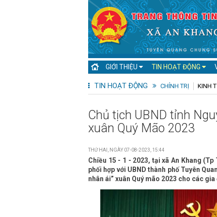
GIỚI THIỆU
TIN HOẠT ĐỘNG
TIN HOẠT ĐỘNG
CHÍNH TRỊ
KINH T
Chủ tịch UBND tỉnh Nguy
xuân Quý Mão 2023
THỨ HAI, NGÀY 07-08-2023, 15:44
Chiều 15 - 1 - 2023, tại xã An Khang (T
phối hợp với UBND thành phố Tuyên Quan
nhân ái” xuân Quý mão 2023 cho các gia 