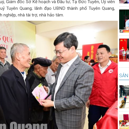
uỷ, Giám đốc Sở Kế hoạch và Đầu tư; Tạ Đức Tuyên, Uỷ viên
 uỷ Tuyên Quang; lãnh đạo UBND thành phố Tuyên Quang,
nghiệp, nhà tài trợ, nhà hảo tâm.
SẢN 