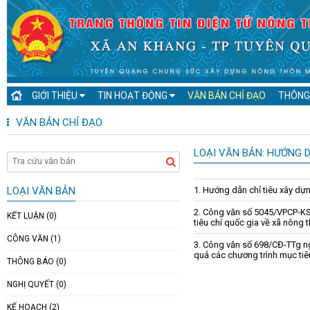
GIỚI THIỆU
TIN HOẠT ĐỘNG
VĂN BẢN CHỈ ĐẠO
THÔNG
VĂN BẢN CHỈ ĐẠO
LOẠI VĂN BẢN: HƯỚNG 
1. Hướng dẫn chỉ tiêu xây d
LOẠI VĂN BẢN
2. Công văn số 5045/VPCP-KS
KẾT LUẬN (0)
tiêu chí quốc gia về xã nông
CÔNG VĂN (1)
3. Công văn số 698/CĐ-TTg ngà
quả các chương trình mục tiê
THÔNG BÁO (0)
NGHỊ QUYẾT (0)
KẾ HOẠCH (2)