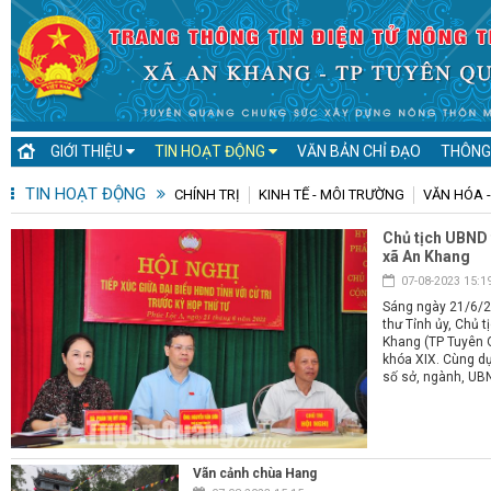
GIỚI THIỆU
TIN HOẠT ĐỘNG
VĂN BẢN CHỈ ĐẠO
THÔNG
TIN HOẠT ĐỘNG
CHÍNH TRỊ
KINH TẾ - MÔI TRƯỜNG
VĂN HÓA -
Chủ tịch UBND 
xã An Khang
07-08-2023 15:1
Sáng ngày 21/6/2
thư Tỉnh ủy, Chủ t
Khang (TP Tuyên Q
khóa XIX. Cùng d
số sở, ngành, UB
Vãn cảnh chùa Hang