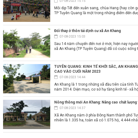
07-08-2023 15:15
Mỗi dịp Tết đến xuân sang, chùa Hang (hay còn g
TP Tuyên Quang là một trong những điểm đến được
Đổi thay ở thôn tái định cư xã An Khang
07-08-2023 15:03
Sau 14 năm chuyển đến nơi ở mới, hiện nay người
xã An Khang (TP Tuyên Quang) đã có cuộc sống tố
TUYÊN QUANG: KINH TẾ KHỞI SẮC, AN KHAN
CAO VÀO CUỐI NĂM 2023
07-08-2023 14:44
An Khang là 1 trong những xã đầu tiên của tỉnh
năm 2014. Diện mạo, cơ sở hạ tầng kinh tế - xã hộ
Nông thông mới An Khang: Nâng cao chất lượng t
07-08-2023 14:37
Xã An Khang nằm ở phía Đông Nam thành phố Tuyê
nhiên là 1.335 ha, toàn xã có 1.075 hộ, 4.444 nhâ